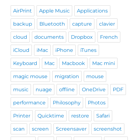
AirPrint
Apple Music
Applications
backup
Bluetooth
capture
clavier
cloud
documents
Dropbox
French
iCloud
iMac
iPhone
iTunes
Keyboard
Mac
Macbook
Mac mini
magic mouse
migration
mouse
music
nuage
offline
OneDrive
PDF
performance
Philosophy
Photos
Printer
Quicktime
restore
Safari
scan
screen
Screensaver
screenshot