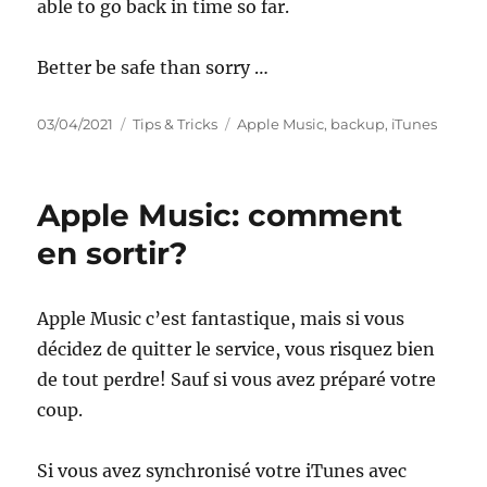
able to go back in time so far.
Better be safe than sorry …
Posted
Categories
Tags
03/04/2021
Tips & Tricks
Apple Music
,
backup
,
iTunes
on
Apple Music: comment
en sortir?
Apple Music c’est fantastique, mais si vous
décidez de quitter le service, vous risquez bien
de tout perdre! Sauf si vous avez préparé votre
coup.
Si vous avez synchronisé votre iTunes avec