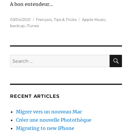
A bon entendeur…
Posted
Categories
Tags
03/04/2021
Français
,
Tips & Tricks
Apple Music
,
on
backup
,
iTunes
SE
Search
for:
RECENT ARTICLES
Migrer vers un nouveau Mac
Créer une nouvelle Photothèque
Migrating to new iPhone