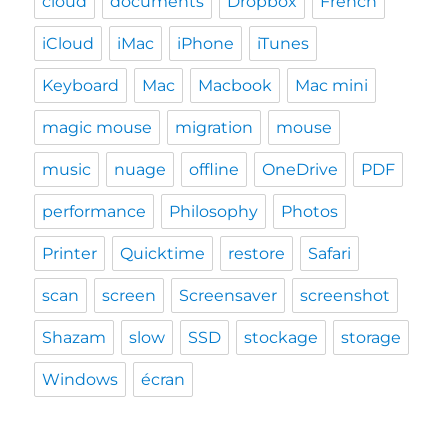
cloud
documents
Dropbox
French
iCloud
iMac
iPhone
iTunes
Keyboard
Mac
Macbook
Mac mini
magic mouse
migration
mouse
music
nuage
offline
OneDrive
PDF
performance
Philosophy
Photos
Printer
Quicktime
restore
Safari
scan
screen
Screensaver
screenshot
Shazam
slow
SSD
stockage
storage
Windows
écran