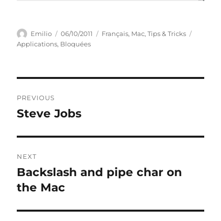
Author
Posted
Categories
Tags
Emilio
06/10/2011
Français
,
Mac
,
Tips & Tricks
on
Applications
,
Bloquées
Post
PREVIOUS
navigation
Steve Jobs
Previous
post:
NEXT
Backslash and pipe char on
Next
post:
the Mac