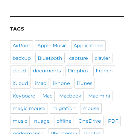
TAGS
AirPrint
Apple Music
Applications
backup
Bluetooth
capture
clavier
cloud
documents
Dropbox
French
iCloud
iMac
iPhone
iTunes
Keyboard
Mac
Macbook
Mac mini
magic mouse
migration
mouse
music
nuage
offline
OneDrive
PDF
performance
Philosophy
Photos